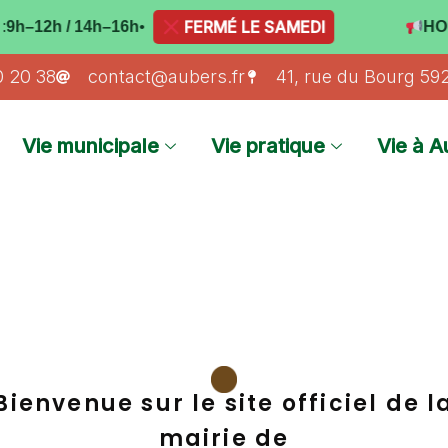
FERMÉ LE SAMEDI
h / 14h–16h
•
HORAIRES
0 20 38
contact@aubers.fr
41, rue du Bourg 5
Vie municipale
Vie pratique
Vie à A
Bienvenue sur le site officiel de l
mairie de