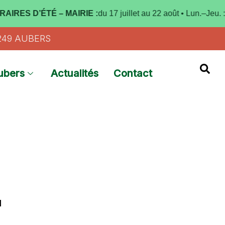
 D’ÉTÉ – MAIRIE :
du 17 juillet au 22 août • Lun.–Jeu. :
9h–12
9249 AUBERS
ubers
Actualités
Contact
a