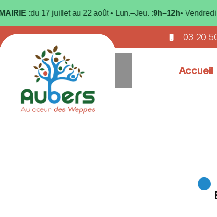
 :
du 17 juillet au 22 août • Lun.–Jeu. :
9h–12h
• Vendredi :
9h–12
03 20 5
Accueil