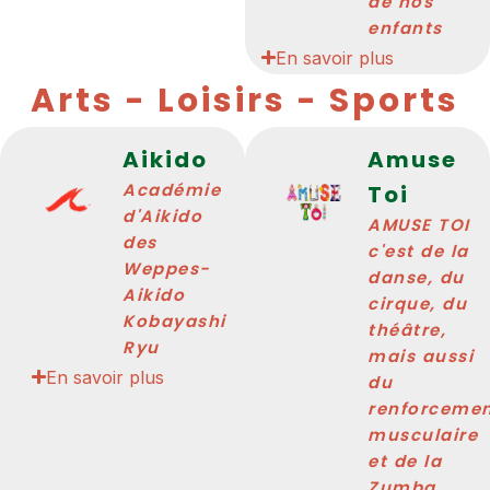
de nos
enfants
En savoir plus
Arts - Loisirs - Sports
Aikido
Amuse
Académie
Toi
d'Aikido
AMUSE TOI
des
c'est de la
Weppes-
danse, du
Aikido
cirque, du
Kobayashi
théâtre,
Ryu
mais aussi
En savoir plus
du
renforceme
musculaire
et de la
Zumba