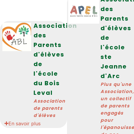
des
Parents
Association
d'élèves
des
de
Parents
l'école
d'élèves
ste
de
Jeanne
l'école
d'Arc
du Bois
Plus qu'une
Association,
Leval
un collectif
Association
de parents
de parents
engagés
d'élèves
pour
En savoir plus
l'épanouiss